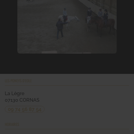
LES PONEYS D'EOLE
La Lègre
07130
CORNAS
09 74 56 87 54
HORAIRES