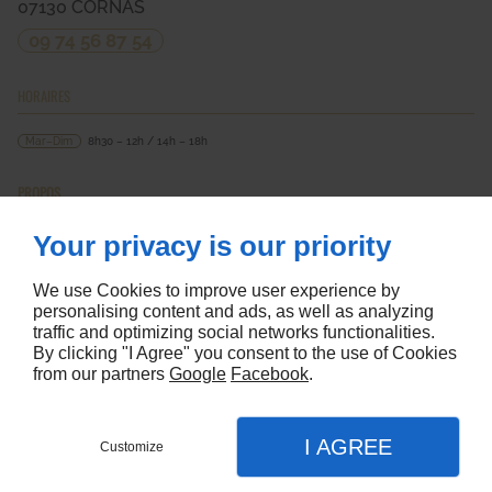
07130
CORNAS
09 74 56 87 54
HORAIRES
Mar–Dim
8h30 – 12h / 14h – 18h
PROPOS
Accueil
Your privacy is our priority
Nous contacter
Mentions légales
Plan du site
We use Cookies to improve user experience by
personalising content and ads, as well as analyzing
SUIVEZ NOUS
traffic and optimizing social networks functionalities.
By clicking "I Agree" you consent to the use of Cookies
from our partners
Google
Facebook
.
I AGREE
Customize
Agence web & Seo Linkeo