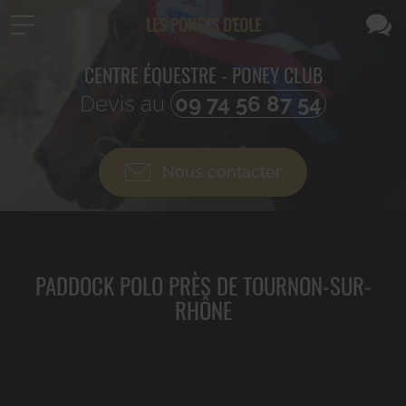
LES PONEYS D'EOLE
CENTRE ÉQUESTRE - PONEY CLUB
Devis au
09 74 56 87 54
Nous contacter
PADDOCK POLO PRÈS DE TOURNON-SUR-
RHÔNE